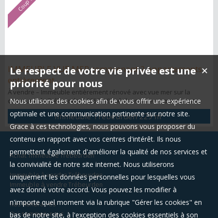
IMMEUBLE VUE MER comprenant 2 appartements
Le respect de votre vie privée est une
✕
entièrement ...
priorité pour nous
À vendre – Immeuble entièrement rénové avec vue mer sur la
commune de Trébeurden (22560) Situé dans un environnement
Nous utilisons des cookies afin de vous offrir une expérience
privilégié sur la commune recherchée de Trébeurden, cet immeuble
optimale et une communication pertinente sur notre site.
Immeuble Trébeurden
229 m²
composé de deux appartements entièrement rénovés représente
Grace à ces technologies, nous pouvons vous proposer du
une belle opportunité, aussi bien pour un projet d’investissement
locatif que pour une résidence familiale. Chaque logement a
contenu en rapport avec vos centres d'intérêt. Ils nous
bénéficié d’une rénov...
permettent également d'améliorer la qualité de nos services et
Achat immeuble Trébeurden
la convivialité de notre site internet. Nous utiliserons
Immeuble à vendre Trébeurden
uniquement les données personnelles pour lesquelles vous
Immeuble à vendre Trébeurden
avez donné votre accord. Vous pouvez les modifier à
n'importe quel moment via la rubrique "Gérer les cookies" en
Nos Honoraires
Qui sommes-nous
bas de notre site, à l'exception des cookies essentiels à son