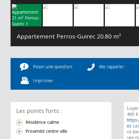
Appartement Perros-Guirec
20.80 m²
Poser une question
Me rappeler
Imprimer
Loyer
Les points forts :
460 €
https:
Résidence calme
es
Les
Proximité centre ville
ce bie
site G