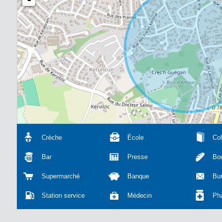
Crèche
École
Col
Bar
Presse
Bou
Supermarché
Banque
Bu
Station service
Médecin
Ph