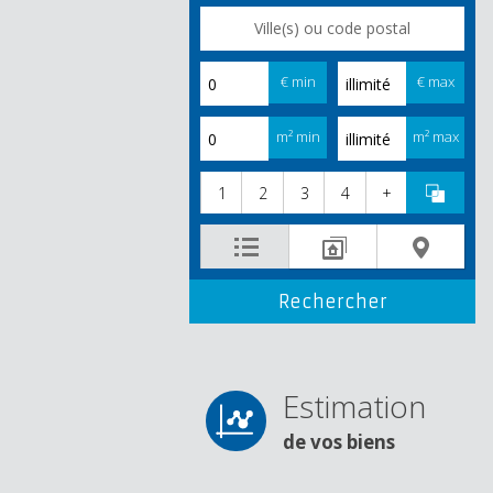
€ min
€ max
m² min
m² max
1
2
3
4
+
Estimation
de vos biens