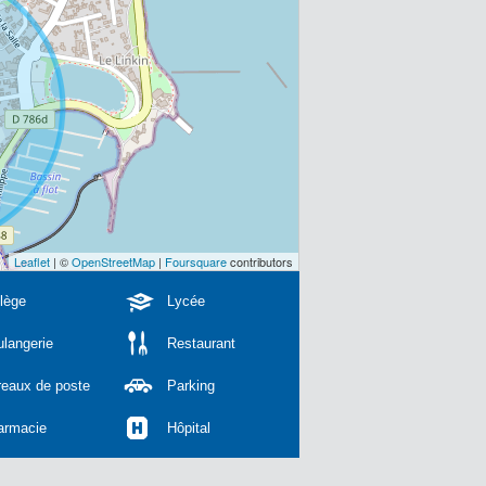
Leaflet
| ©
OpenStreetMap
|
Foursquare
contributors
lège
Lycée
langerie
Restaurant
reaux de poste
Parking
armacie
Hôpital