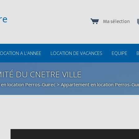
Ma sélection
OCATION A L'ANNEE
LOCATION DE VACANCES
EQUIPE
B
MITÉ DU CNETRE VILLE
 en location Perros-Guirec
>
Appartement en location Perros-Gui