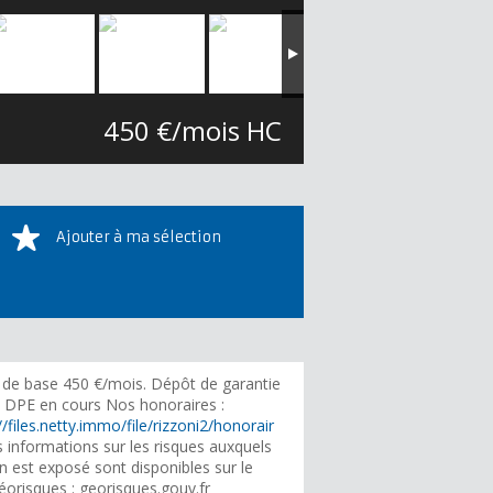
450 €/mois HC
Ajouter à ma sélection
 de base 450 €/mois. Dépôt de garantie
. DPE en cours Nos honoraires :
//files.netty.immo/file/rizzoni2/honorair
 informations sur les risques auxquels
n est exposé sont disponibles sur le
éorisques : georisques.gouv.fr