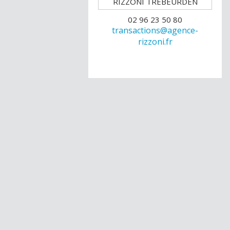
02 96 23 50 80
transactions@agence-
rizzoni.fr