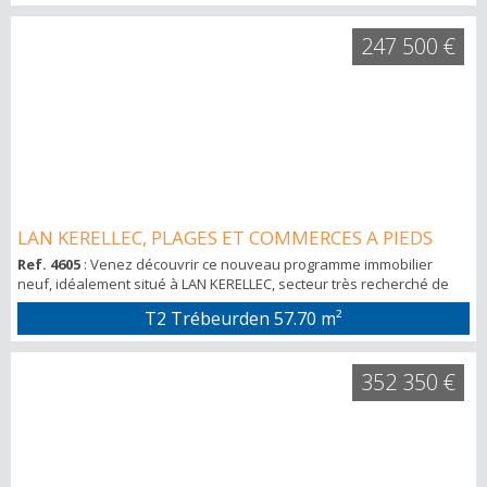
d'acquérir ce T1, avec sa terrasse exposée plein SUD vous invitant
à profiter des moments de détente aux beaux jours. Avec...
247 500 €
LAN KERELLEC, PLAGES ET COMMERCES A PIEDS
Ref. 4605
: Venez découvrir ce nouveau programme immobilier
neuf, idéalement situé à LAN KERELLEC, secteur très recherché de
Trébeurden. Alliant confort et tranquillité à seulement quelques pas
T2 Trébeurden
57.70 m²
des plages et des commerces, les agences RIZZONI vous proposent
d'acquérir ce T2, avec sa terrasse exposée plein SUD vous invitant
à profiter des moments de détente aux beaux jours. ...
352 350 €