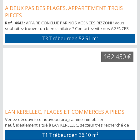
A DEUX PAS DES PLAGES, APPARTEMENT TROIS
PIECES
Ref. 4642
: AFFAIRE CONCLUE PAR NOS AGENCES RIZZONI ! Vous
souhaitez trouver un bien similaire ? Contactez vite nos AGENCES
au : 02 96 23 50 80 ou activez une alerte mail sur notre site :
T3 Trébeurden
52.51 m²
www.agence-rizzoni.fr Situé a deux pas des plages et du port de
Trébeurden, au deuxième étage avec ascenseur d'une résidence
calme et sécurisée, venez découvrir ce joli trois pièces comprenant:
162 450 €
un...
LAN KERELLEC, PLAGES ET COMMERCES A PIEDS
Venez découvrir ce nouveau programme immobilier
neuf, idéalement situé à LAN KERELLEC, secteur très recherché de
Trébeurden. Alliant confort et tranquillité à seulement quelques pas
T1 Trébeurden
36.10 m²
des plages et des commerces, les agences RIZZONI vous proposent