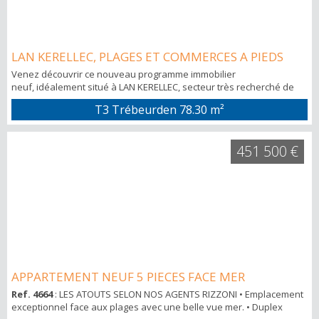
LAN KERELLEC, PLAGES ET COMMERCES A PIEDS
Venez découvrir ce nouveau programme immobilier
neuf, idéalement situé à LAN KERELLEC, secteur très recherché de
Trébeurden. Alliant confort et tranquillité à seulement quelques pas
T3 Trébeurden
78.30 m²
des plages et des commerces, les agences RIZZONI vous proposent
d'acquérir ce T3, avec sa terrasse et son jardin privatif exposés
plein SUD vous invitant à profiter des moments de dé...
451 500 €
APPARTEMENT NEUF 5 PIECES FACE MER
Ref. 4664
: LES ATOUTS SELON NOS AGENTS RIZZONI • Emplacement
exceptionnel face aux plages avec une belle vue mer. • Duplex