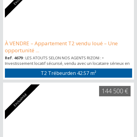
À VENDRE – Appartement T2 vendu loué – Une
opportunité ...
Ref. 4679
: LES ATOUTS SELON NOS AGENTS RIZONI : •
Investissement locatif sécurisé, vendu avec un locataire sérieux en
place depuis 11 ans. • Rentabilité immédiate, sans vacance locative
T2 Trébeurden
42.57 m²
à prévoir. • Résidence sécurisée avec place de parking privative. •
Balcon sans vis-à-vis, offrant calme et confort au quotidien. •
Secteur recherché, idéal pour un investissement patrimonial.
144 500 €
Exclusivité