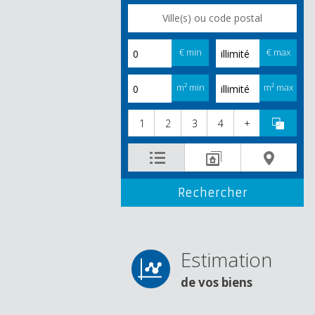
€ min
€ max
m² min
m² max
1
2
3
4
+
Estimation
de vos biens