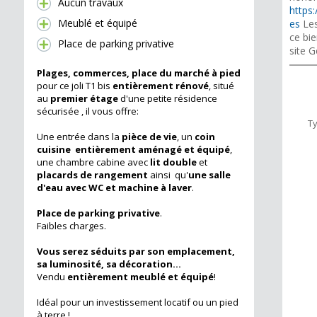
Aucun travaux
https:
Meublé et équipé
es
Les
ce bie
Place de parking privative
site G
Plages, commerces, place du marché à pied
pour ce joli T1 bis
entièrement rénové
, situé
au
premier étage
d'une petite résidence
sécurisée , il vous offre:
T
Une entrée dans la
pièce de vie
, un
coin
cuisine entièrement aménagé et équipé
,
une chambre cabine avec
lit double
et
placards de rangement
ainsi qu'
une salle
d'eau avec WC et machine à laver
.
Place de parking privative
.
Faibles charges.
Vous serez séduits par son emplacement,
sa luminosité, sa décoration...
Vendu
entièrement meublé et équipé
!
Idéal pour un investissement locatif ou un pied
à terre !