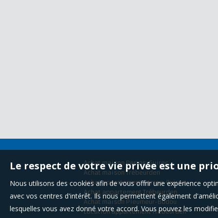
Le respect de votre vie privée est une pri
Achat maison Perros-Guirec
Achat maison Trébeurden
Nous utilisons des cookies afin de vous offrir une expérience op
Achat appartement Perros-Guirec
Achat appartement Trébeurden
avec vos centres d'intérêt. Ils nous permettent également d'amélior
Achat maison Pleumeur-Bodou
lesquelles vous avez donné votre accord. Vous pouvez les modifier
Location appartement Trébeurden