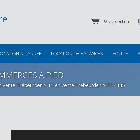
Ma sélection
OCATION A L'ANNEE
LOCATION DE VACANCES
EQUIPE
B
OMMERCES A PIED
en vente Trébeurden
>
T1 en vente Trébeurden
> T1 4445