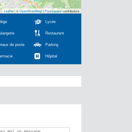
Leaflet
| ©
OpenStreetMap
|
Foursquare
contributors
lège
Lycée
langerie
Restaurant
reaux de poste
Parking
armacie
Hôpital