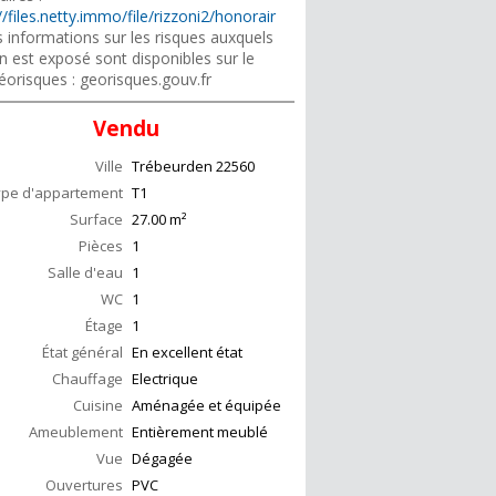
//files.netty.immo/file/rizzoni2/honorair
 informations sur les risques auxquels
n est exposé sont disponibles sur le
éorisques : georisques.gouv.fr
Vendu
Ville
Trébeurden
22560
ype d'appartement
T1
Surface
27.00
m²
Pièces
1
Salle d'eau
1
WC
1
Étage
1
État général
En excellent état
Chauffage
Electrique
Cuisine
Aménagée et équipée
Ameublement
Entièrement meublé
Vue
Dégagée
Ouvertures
PVC