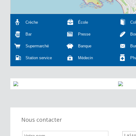
Crèche
École
Col
Bar
Presse
Bou
Supermarché
Banque
Bu
Station service
Médecin
Ph
Nous contacter