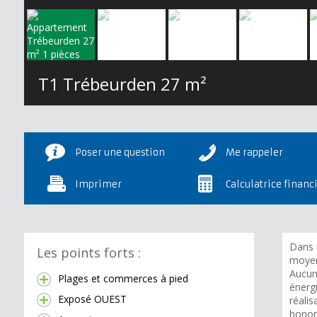
T1 Trébeurden
27 m²
Poser une question
Me rappeler
Imprimer
Calculatrice financ
Dans 
Les points forts :
moyen
Aucun
Plages et commerces à pied
énergi
Exposé OUEST
réali
honora