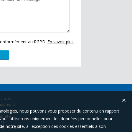
s conformément au RGPD.
En savoir plus
raires
✕
mes-nous
technologies, nous pouvons vous proposer du contenu en rapport
 légales
mplète
t. Nous utiliserons uniquement les données personnelles pour
ite
e notre site, à l'exception des cookies essentiels à son
ropriétaire