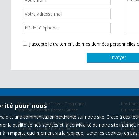
J'accepte le traitement de mes données personnelle
orité pour nous
Maison à vendre Trévou-Tréguignec
Nos Hono
Maison à vendre Perros-Guirec
Qui som
timale et une communication pertinente sur notre site. Grace à ces 
Appartement à vendre Lannion
Mentions
Appartement à vendre Trébeurden
Offre co
er la qualité de nos services et la convivialité de notre site interne
Maison à vendre Perros-Guirec
Plan du s
 à n'importe quel moment via la rubrique "Gérer les cookies" en bas d
Appartement à louer Perros-Guirec
Espace p