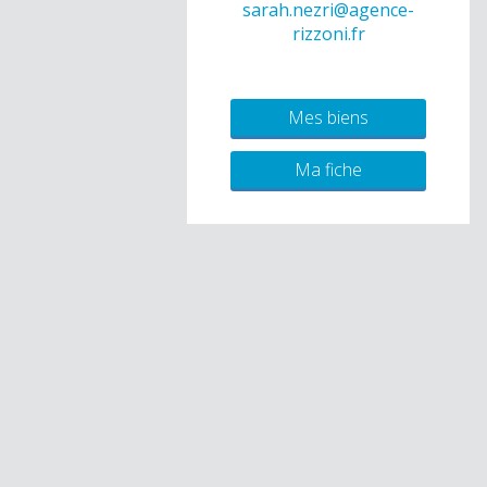
sarah.nezri@agence-
rizzoni.fr
Mes biens
Ma fiche