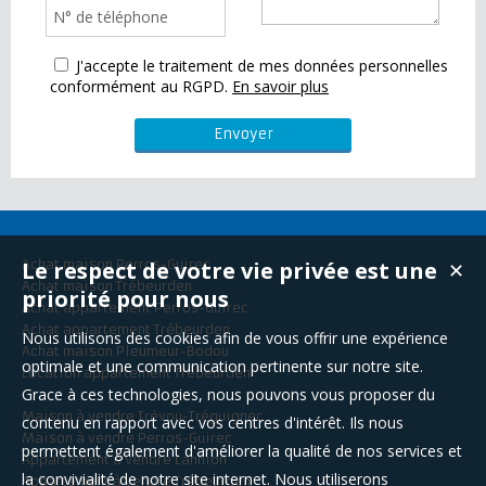
J'accepte le traitement de mes données personnelles
conformément au RGPD.
En savoir plus
Le respect de votre vie privée est une
Achat maison Perros-Guirec
✕
Achat maison Trébeurden
priorité pour nous
Achat appartement Perros-Guirec
Achat appartement Trébeurden
Nous utilisons des cookies afin de vous offrir une expérience
Achat maison Pleumeur-Bodou
optimale et une communication pertinente sur notre site.
Location appartement Trébeurden
Grace à ces technologies, nous pouvons vous proposer du
Maison à vendre Trévou-Tréguignec
contenu en rapport avec vos centres d'intérêt. Ils nous
Maison à vendre Perros-Guirec
permettent également d'améliorer la qualité de nos services et
Appartement à vendre Lannion
la convivialité de notre site internet. Nous utiliserons
Appartement à vendre Trébeurden