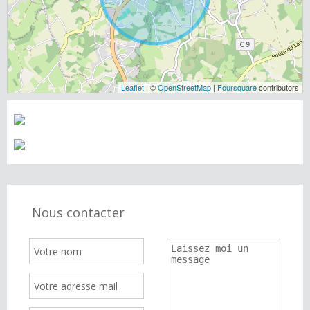
Leaflet
| ©
OpenStreetMap
|
Foursquare
contributors
Nous contacter