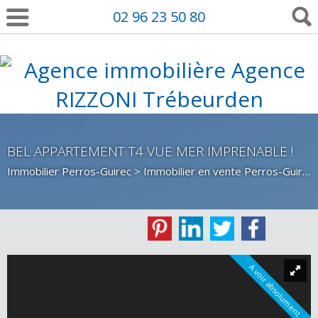
02 96 23 50 80
BEL APPARTEMENT T4 VUE MER IMPRENABLE !
Immobilier Perros-Guirec
>
Immobilier en vente Perros-Guirec
A voir absolument