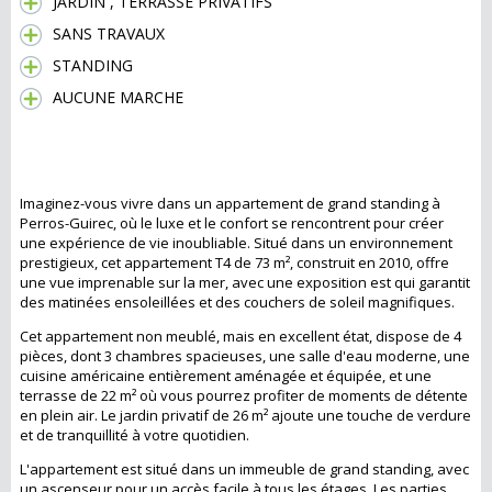
JARDIN , TERRASSE PRIVATIFS
SANS TRAVAUX
STANDING
AUCUNE MARCHE
Perros-Guirec : Un T4 de Grand Standing
avec Vue Mer
Imaginez-vous vivre dans un appartement de grand standing à
Perros-Guirec, où le luxe et le confort se rencontrent pour créer
une expérience de vie inoubliable. Situé dans un environnement
prestigieux, cet appartement T4 de 73 m², construit en 2010, offre
une vue imprenable sur la mer, avec une exposition est qui garantit
des matinées ensoleillées et des couchers de soleil magnifiques.
Cet appartement non meublé, mais en excellent état, dispose de 4
pièces, dont 3 chambres spacieuses, une salle d'eau moderne, une
cuisine américaine entièrement aménagée et équipée, et une
terrasse de 22 m² où vous pourrez profiter de moments de détente
en plein air. Le jardin privatif de 26 m² ajoute une touche de verdure
et de tranquillité à votre quotidien.
L'appartement est situé dans un immeuble de grand standing, avec
un ascenseur pour un accès facile à tous les étages. Les parties