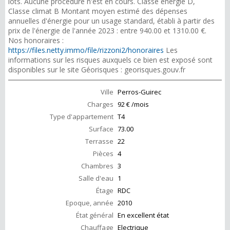
lots. Aucune procédure n'est en cours. Classe énergie D,
Classe climat B Montant moyen estimé des dépenses
annuelles d'énergie pour un usage standard, établi à partir des
prix de l'énergie de l'année 2023 : entre 940.00 et 1310.00 €.
Nos honoraires :
https://files.netty.immo/file/rizzoni2/honoraires
Les
informations sur les risques auxquels ce bien est exposé sont
disponibles sur le site Géorisques : georisques.gouv.fr
Ville
Perros-Guirec
Charges
92 € /mois
Type d'appartement
T4
Surface
73.00
Terrasse
22
Pièces
4
Chambres
3
Salle d'eau
1
Étage
RDC
Epoque, année
2010
État général
En excellent état
Chauffage
Electrique