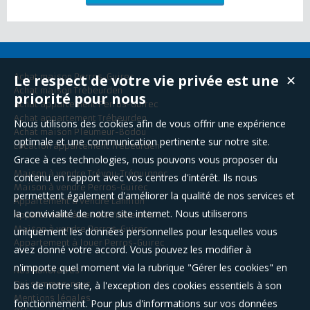
Le respect de votre vie privée est une
Achat maison Perros-Guirec
✕
Achat maison Trébeurden
priorité pour nous
Achat appartement Perros-Guirec
Achat appartement Trébeurden
Nous utilisons des cookies afin de vous offrir une expérience
Achat maison Pleumeur-Bodou
optimale et une communication pertinente sur notre site.
Location appartement Trébeurden
Grace à ces technologies, nous pouvons vous proposer du
Maison à vendre Trévou-Tréguignec
contenu en rapport avec vos centres d'intérêt. Ils nous
Maison à vendre Perros-Guirec
permettent également d'améliorer la qualité de nos services et
Appartement à vendre Lannion
la convivialité de notre site internet. Nous utiliserons
Appartement à vendre Trébeurden
Maison à vendre Perros-Guirec
uniquement les données personnelles pour lesquelles vous
Appartement à louer Perros-Guirec
avez donné votre accord. Vous pouvez les modifier à
n'importe quel moment via la rubrique "Gérer les cookies" en
Nos Honoraires
bas de notre site, à l'exception des cookies essentiels à son
Qui sommes-nous
Mentions légales
fonctionnement. Pour plus d'informations sur vos données