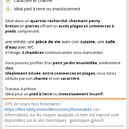
Caractère et charme
Idéal pied à terre ou investissement
Situé dans un
quartier recherché
,
charmant penty
breton
en
pierres
offrant un
accès plages et commerces à
pieds
, comprenant:
une entrée, une
pièce de vie
avec coin
cuisine
, une
salle
d'eau
avec WC
A l'étage:
2 chambres
communicantes sous mansardes.
Vous pourrez profiter d'un
petit jardin ensoleillée
, entièrement
clos
.
Idéalement située
,
entre commerces et plages
, vous serez
séduits par son
charme
et son
caractère
.
Travaux à prévoir.
Idéal pour un
pied à terre
ou
investissement locatif
!
DPE en cours Nos honoraires :
https://files.netty.immo/file/rizzoni2/honoraires
Les
informations sur les risques auxquels ce bien est exposé sont
disponibles sur le site Géorisques : georisques.gouv.fr