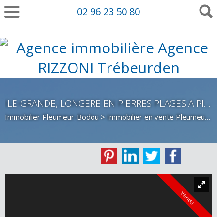
02 96 23 50 80
ILE-GRANDE, LONGERE EN PIERRES PLAGES A PIED
Immobilier Pleumeur-Bodou
>
Immobilier en vente Pleumeur-Bodou
Vendu