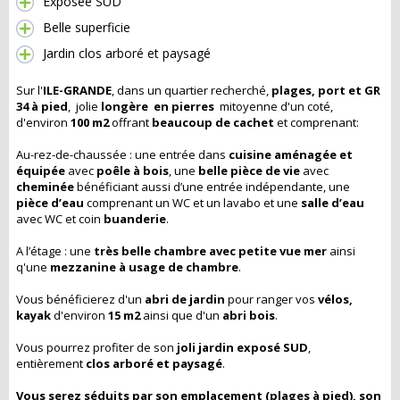
Exposée SUD
Belle superficie
Jardin clos arboré et paysagé
Sur l'
ILE-GRANDE
, dans un quartier recherché,
plages, port et GR
34 à pied
, jolie
longère
en pierres
mitoyenne d'un coté,
d'environ
100 m2
offrant
beaucoup de cachet
et comprenant:
Au-rez-de-chaussée : une entrée dans
cuisine aménagée et
équipée
avec
poêle à bois
, une
belle pièce de vie
avec
cheminée
bénéficiant aussi d’une entrée indépendante, une
pièce d’eau
comprenant un WC et un lavabo et une
salle d’eau
avec WC et coin
buanderie
.
A l’étage : une
très belle chambre avec petite vue mer
ainsi
q'une
mezzanine à usage de chambre
.
Vous bénéficierez d'un
abri de jardin
pour ranger vos
vélos,
kayak
d'environ
15 m2
ainsi que d'un
abri bois
.
Vous pourrez profiter de son
joli jardin exposé SUD
,
entièrement
clos arboré et paysagé
.
Vous serez séduits par son emplacement (plages à pied), son