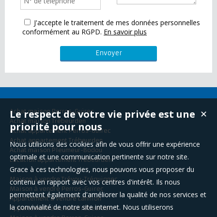
J'accepte le traitement de mes données personnelles
conformément au RGPD.
En savoir plus
Le respect de votre vie privée est une
Achat maison Perros-Guirec
✕
Achat maison Trébeurden
priorité pour nous
Achat appartement Perros-Guirec
Achat appartement Trébeurden
Nous utilisons des cookies afin de vous offrir une expérience
Achat maison Pleumeur-Bodou
optimale et une communication pertinente sur notre site.
Location appartement Trébeurden
Grace à ces technologies, nous pouvons vous proposer du
Maison à vendre Trévou-Tréguignec
contenu en rapport avec vos centres d'intérêt. Ils nous
Maison à vendre Perros-Guirec
permettent également d'améliorer la qualité de nos services et
Appartement à vendre Lannion
la convivialité de notre site internet. Nous utiliserons
Appartement à vendre Trébeurden