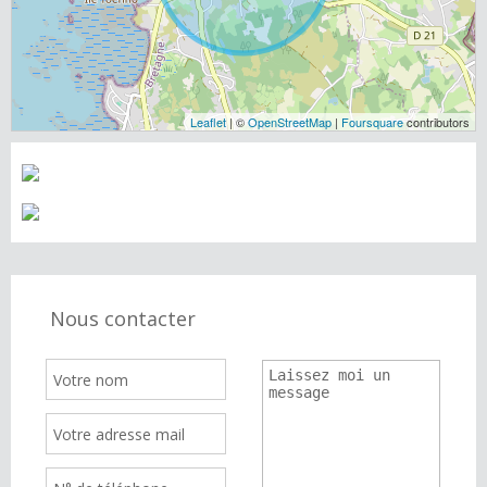
Leaflet
| ©
OpenStreetMap
|
Foursquare
contributors
Nous contacter