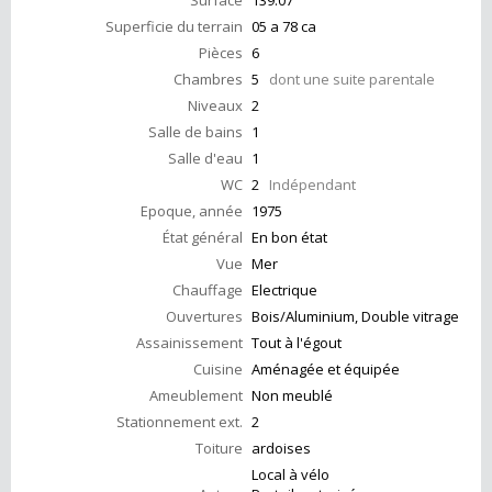
Surface
139.07
Superficie du terrain
05 a 78 ca
Pièces
6
Chambres
5
dont une suite parentale
Niveaux
2
Salle de bains
1
Salle d'eau
1
WC
2
Indépendant
Epoque, année
1975
État général
En bon état
Vue
Mer
Chauffage
Electrique
Ouvertures
Bois/Aluminium, Double vitrage
Assainissement
Tout à l'égout
Cuisine
Aménagée et équipée
Ameublement
Non meublé
Stationnement ext.
2
Toiture
ardoises
Local à vélo