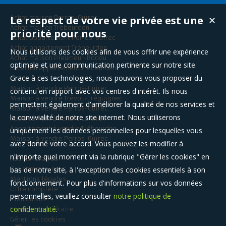
Le respect de votre vie privée est une
Achat maison Perros-Guirec
✕
Achat maison Trébeurden
priorité pour nous
Achat appartement Perros-Guirec
Achat appartement Trébeurden
Nous utilisons des cookies afin de vous offrir une expérience
Achat maison Pleumeur-Bodou
optimale et une communication pertinente sur notre site.
Location appartement Trébeurden
Grace à ces technologies, nous pouvons vous proposer du
Maison à vendre Perros-Guirec
contenu en rapport avec vos centres d'intérêt. Ils nous
Maison à vendre Trévou-Tréguignec
permettent également d'améliorer la qualité de nos services et
Maison à vendre Perros-Guirec
la convivialité de notre site internet. Nous utiliserons
Appartement à vendre Lannion
Appartement à vendre Trébeurden
uniquement les données personnelles pour lesquelles vous
Maison à vendre Perros-Guirec
avez donné votre accord. Vous pouvez les modifier à
n'importe quel moment via la rubrique "Gérer les cookies" en
Nos Honoraires
bas de notre site, à l'exception des cookies essentiels à son
Qui sommes-nous
Mentions légales
fonctionnement. Pour plus d'informations sur vos données
Offre complète
personnelles, veuillez consulter
notre politique de
Plan du site
confidentialité
.
Espace propriétaire
Gérer les cookies