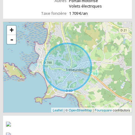
Autres
Portail motorisé
Volets électriques
Taxe foncière
1 709 €/an
+
-
Leaflet
| ©
OpenStreetMap
|
Foursquare
contributors