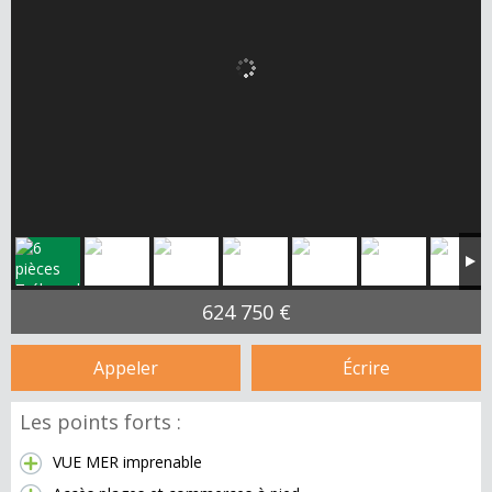
624 750 €
Appeler
Écrire
Les points forts :
VUE MER imprenable