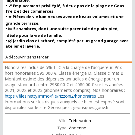
imprenable.
• 📍 Emplacement privilégié, à deux pas de la plage de Goas
Treiz et des commerces.
• ☀️ Pièces de vie lumineuses avec de beaux volumes et une
grande terrasse.
• 🛏️ 5 chambres, dont une suite parentale de plain-pied,
idéale pour la vie de famille.
• 🌿 Jardin clos et arboré, complété par un grand garage avec
atelier et laverie.
À découvrir sans tarder.
Honoraires inclus de 5% TTC à la charge de l'acquéreur. Prix
hors honoraires 595 000 €. Classe énergie D, Classe climat B
Montant estimé des dépenses annuelles d'énergie pour un
usage standard : entre 2980.00 € et 4080.00 € sur les années
2021, 2022 et 2023 (abonnements compris). Nos honoraires :
https://files.netty.immo/file/rizzoni2/honoraires
Les
informations sur les risques auxquels ce bien est exposé sont
disponibles sur le site Géorisques : georisques.gouv.fr
Ville
Trébeurden
Type
Ancienne