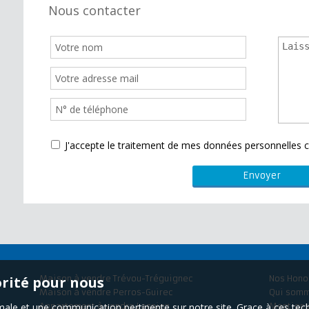
Nous contacter
J'accepte le traitement de mes données personnelle
orité pour nous
Maison à vendre Trévou-Tréguignec
Nos Hono
Maison à vendre Perros-Guirec
Qui som
timale et une communication pertinente sur notre site. Grace à ces 
Appartement à vendre Lannion
Mentions