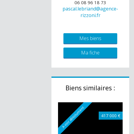
06 08 96 18 73
pascal.lebriand@agence-
rizzoni.fr
Mes biens
Ma fiche
Biens similaires :
A voir absolument
417 000 €