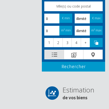
€ min
€ max
m² min
m² max
1
2
3
4
+
Estimation
de vos biens