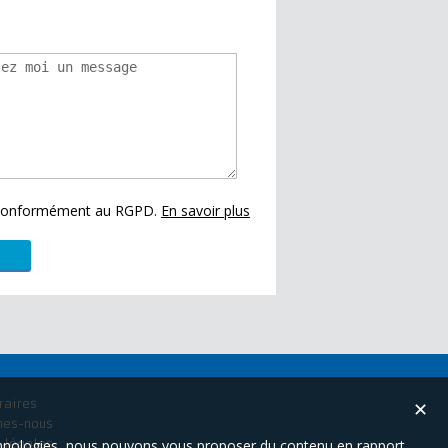
s conformément au RGPD.
En savoir plus
raires
✕
mes-nous
technologies, nous pouvons vous proposer du contenu en rapport
 légales