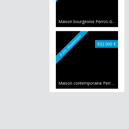
Maison bourgeoise Perros-Guirec
161
A voir absolument
832 000 €
Maison contemporaine Perros-Guirec
A voir absolument
262 500 €