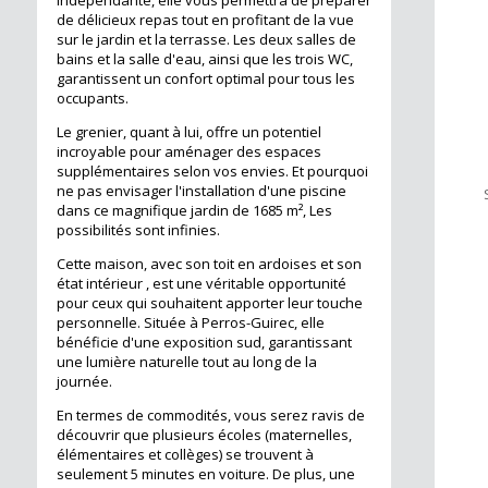
indépendante, elle vous permettra de préparer
de délicieux repas tout en profitant de la vue
sur le jardin et la terrasse. Les deux salles de
bains et la salle d'eau, ainsi que les trois WC,
garantissent un confort optimal pour tous les
 m²
occupants.
Le grenier, quant à lui, offre un potentiel
incroyable pour aménager des espaces
supplémentaires selon vos envies. Et pourquoi
ne pas envisager l'installation d'une piscine
dans ce magnifique jardin de 1685 m², Les
possibilités sont infinies.
Cette maison, avec son toit en ardoises et son
état intérieur , est une véritable opportunité
pour ceux qui souhaitent apporter leur touche
107 m²
personnelle. Située à Perros-Guirec, elle
bénéficie d'une exposition sud, garantissant
une lumière naturelle tout au long de la
journée.
En termes de commodités, vous serez ravis de
découvrir que plusieurs écoles (maternelles,
élémentaires et collèges) se trouvent à
seulement 5 minutes en voiture. De plus, une