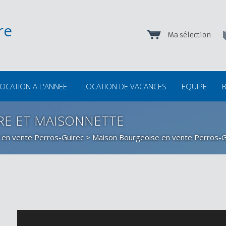
Ma sélection
OCATION A L'ANNEE
LOCATION DE VACANCES
EQUIPE
B
RE ET MAISONNETTE
 en vente Perros-Guirec
>
Maison Bourgeoise en vente Perros-G