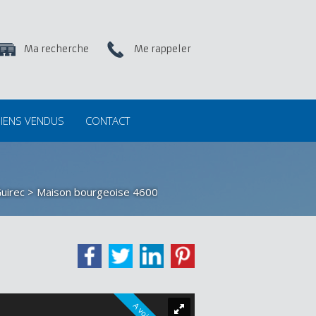
Ma recherche
Me rappeler
IENS VENDUS
CONTACT
uirec
> Maison bourgeoise 4600