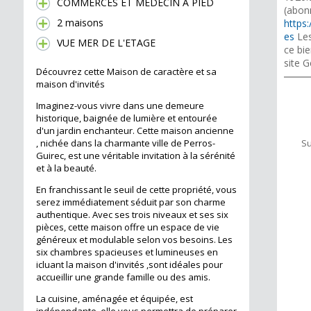
COMMERCES ET MEDECIN A PIED
(abon
2 maisons
https:
es
Les
VUE MER DE L'ETAGE
ce bie
site G
Découvrez cette Maison de caractère et sa
maison d'invités
Imaginez-vous vivre dans une demeure
historique, baignée de lumière et entourée
d'un jardin enchanteur. Cette maison ancienne
, nichée dans la charmante ville de Perros-
Su
Guirec, est une véritable invitation à la sérénité
et à la beauté.
En franchissant le seuil de cette propriété, vous
serez immédiatement séduit par son charme
authentique. Avec ses trois niveaux et ses six
pièces, cette maison offre un espace de vie
généreux et modulable selon vos besoins. Les
six chambres spacieuses et lumineuses en
icluant la maison d'invités ,sont idéales pour
accueillir une grande famille ou des amis.
La cuisine, aménagée et équipée, est