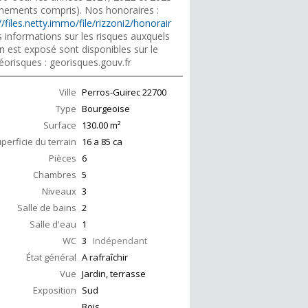
nements compris). Nos honoraires :
//files.netty.immo/file/rizzoni2/honorair
 informations sur les risques auxquels
n est exposé sont disponibles sur le
éorisques : georisques.gouv.fr
Ville
Perros-Guirec
22700
Type
Bourgeoise
Surface
130.00
m²
perficie du terrain
16 a 85 ca
Pièces
6
Chambres
5
Niveaux
3
Salle de bains
2
Salle d'eau
1
WC
3
Indépendant
État général
A rafraîchir
Vue
Jardin, terrasse
Exposition
Sud
Bois