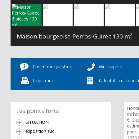
Maison bourgeoise Perros-Guirec
130 m²
Poser une question
Me rappeler
Imprimer
Calculatrice financ
Honor
Les points forts :
de l'a
€. Cl
SITUATION
estim
exposition sud
pour 
1920.