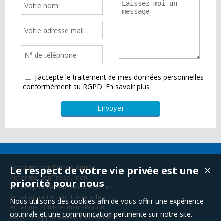
J'accepte le traitement de mes données personnelles
conformément au RGPD.
En savoir plus
Le respect de votre vie privée est une
Achat maison Perros-Guirec
✕
Achat maison Trébeurden
priorité pour nous
Achat appartement Perros-Guirec
Achat appartement Trébeurden
Nous utilisons des cookies afin de vous offrir une expérience
Achat maison Pleumeur-Bodou
optimale et une communication pertinente sur notre site.
Location appartement Trébeurden