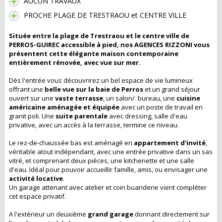
AUCUN TRAVAUX
PROCHE PLAGE DE TRESTRAOU et CENTRE VILLE
Située entre la plage de Trestraou et le centre ville de
PERROS-GUIREC accessible à pied, nos AGENCES RIZZONI vous
présentent cette élégante maison contemporaine
entièrement rénovée, avec vue sur mer.
Dès l'entrée vous découvrirez un bel espace de vie lumineux
offrant une
belle
vue sur la baie de Perros
et un grand séjour
ouvert sur une
vaste
terrasse
, un salon/ bureau, une
cuisine
américaine aménagée et équipée
avec un poste de travail en
granit poli. Une
suite parentale
avec dressing, salle d'eau
privative, avec un accès à la terrasse, termine ce niveau.
Le rez-de-chaussée bas est aménagé en
appartement d'invité
,
véritable atout indépendant, avec une entrée privative dans un sas
vitré, et comprenant deux pièces, une kitchenette et une salle
d'eau. Idéal pour pouvoir accueillir famille, amis, ou envisager une
activité locative
.
Un garage attenant avec atelier et coin buanderie vient compléter
cet espace privatif.
A l'extérieur un deuxième
grand garage
donnant directement sur