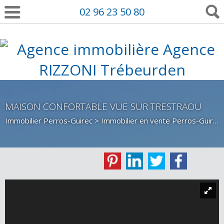
02 96 23 50 80
MAISON CONFORTABLE VUE SUR TRESTRAOU
Immobilier Perros-Guirec
>
Immobilier en vente Perros-Guirec