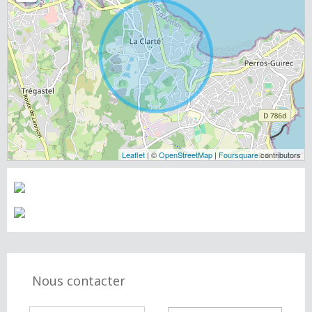
Leaflet
| ©
OpenStreetMap
|
Foursquare
contributors
Nous contacter