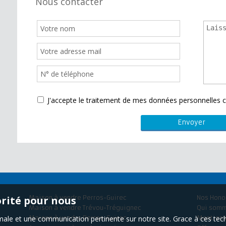
Nous contacter
J'accepte le traitement de mes données personnelle
orité pour nous
Maison à vendre Perros-Guirec
Nos Hono
Maison à vendre Trévou-Tréguignec
Qui som
timale et une communication pertinente sur notre site. Grace à ces 
Maison à vendre Perros-Guirec
Mentions