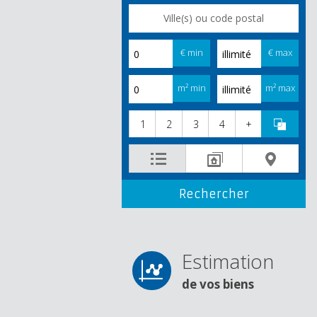
€ min
€ max
m² min
m² max
1
2
3
4
+
Estimation
de vos biens