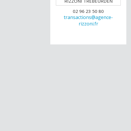
02 96 23 50 80
transactions@agence-
rizzoni.fr