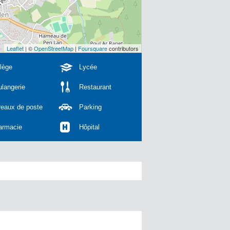
Leaflet
| ©
OpenStreetMap
|
Foursquare
contributors
lège
Lycée
langerie
Restaurant
reaux de poste
Parking
armacie
Hôpital