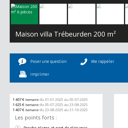
Maison villa Trébeurden
200 m²
Poser une question
Me rappeler
Imprimer
1 407 €
du 01-01-2025 au 05-07-2025
/semaine
1 625 €
du 05-07-2025 au 23-08-2025
/semaine
1 407 €
du 23-08-2025 au 31-10-2025
/semaine
Les points forts :
Proche plages et port de plaisance