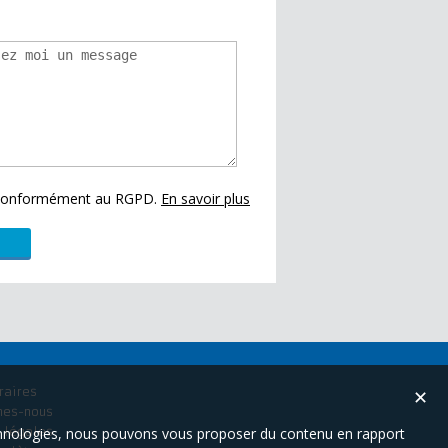
s conformément au RGPD.
En savoir plus
raires
✕
mes-nous
technologies, nous pouvons vous proposer du contenu en rapport
 légales