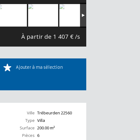
À partir de 1 407 € /s
Ajouter à ma sélection
Ville
Trébeurden
22560
Type
Villa
Surface
200.00
m²
Pièces
6