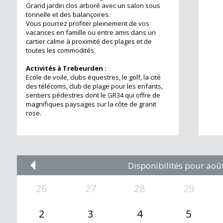
Grand jardin clos arboré avec un salon sous
tonnelle et des balançoires.
Vous pourrez profiter pleinement de vos
vacances en famille ou entre amis dans un
cartier calme à proximité des plages et de
toutes les commodités.
Activités à Trebeurden :
Ecole de voile, clubs équestres, le golf, la cité
des télécoms, club de plage pour les enfants,
sentiers pédestres dont le GR34 qui offre de
magnifiques paysages sur la côte de granit
rose.
Disponibilités pour aoû
2021
1
2022
2
2023
3
4
2024
5
2025
6
2026
7
20
26
27
28
29
2
3
4
5