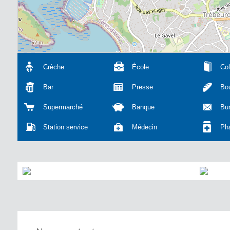
Crèche
École
Col
Bar
Presse
Bou
Supermarché
Banque
Bu
Station service
Médecin
Ph