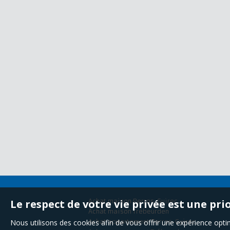
Le respect de votre vie privée est une pri
Achat maison Perros-Guirec
Achat maison Trébeurden
Nous utilisons des cookies afin de vous offrir une expérience op
Achat appartement Perros-Guirec