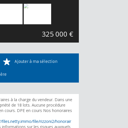
325 000 €
Ajouter à ma sélection
ière
aires à la charge du vendeur. Dans une
priété de 18 lots. Aucune procédure
 en cours. DPE en cours Nos honoraires
//files.netty.immo/file/rizzoni2/honorair
 informations sur les risques auxquels