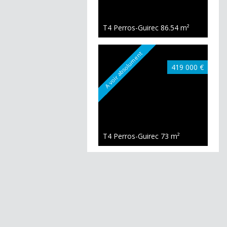
T4 Perros-Guirec
86.54 m²
A voir absolument
419 000 €
T4 Perros-Guirec
73 m²
325 000 €