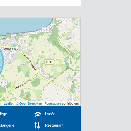
Leaflet
| ©
OpenStreetMap
|
Foursquare
contributors
lège
Lycée
langerie
Restaurant