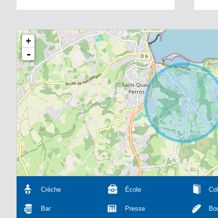
+
-
Crèche
École
Col
Bar
Presse
Bou