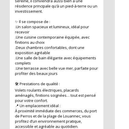
sereine, il conviendra aussi bien à une
résidence principale qu’à un pied-à-terre ou un
investissement.
✨ Il se compose de :
.Un salon spacieux et lumineux, idéal pour
recevoir
.Une cuisine contemporaine équipée, avec
finitions au choix
.Deux chambres confortables, dont une
exposition agréable
.Une salle de bain élégante avec équipements
complets
.Une terrasse avec belle vue mer, parfaite pour
profiter des beaux jours
🛠️ Prestations de qualité :
Volets roulants électriques, placards
aménagés, finitions soignées… tout est pensé
pour votre confort.
📍 Un emplacement idéal :
À proximité immédiate des commerces, du port
de Perros et de la plage de Louannec, vous
profitez d’un environnement pratique,
accessible et agréable au quotidien.