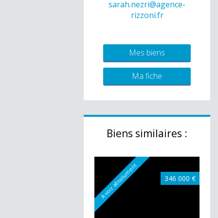
sarah.nezri@agence-
rizzoni.fr
Mes biens
Ma fiche
Biens similaires :
A voir absolument
346 000 €