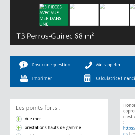
T3 Perros-Guirec
68 m²
Poser une question
Me rappeler
Imprimer
Calculatrice financ
Honor
Les points forts :
copro
n'est
Vue mer
:
prestations hauts de gamme
https:
es
Les