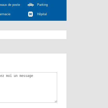
reaux de poste
Parking
armacie
Hôpital