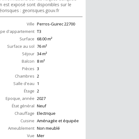
n est exposé sont disponibles sur le
éorisques : georisques.gouv.fr
Ville
Perros-Guirec
22700
ype d'appartement
T3
Surface
68.00
m²
Surface au sol
76
m²
Séjour
34
m²
Balcon
8
m²
Pièces
3
Chambres
2
Salle d'eau
1
Étage
2
Epoque, année
2027
État général
Neuf
Chauffage
Electrique
Cuisine
Aménagée et équipée
Ameublement
Non meublé
Vue
Mer