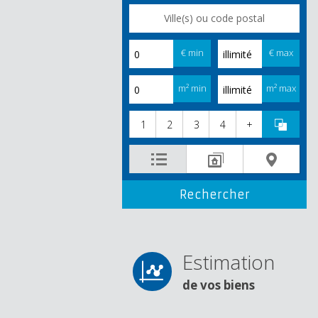
€ min
€ max
m² min
m² max
1
2
3
4
+
Estimation
de vos biens