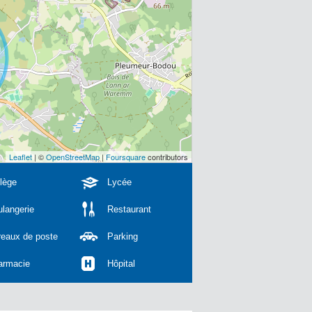
Leaflet
| ©
OpenStreetMap
|
Foursquare
contributors
lège
Lycée
langerie
Restaurant
reaux de poste
Parking
armacie
Hôpital