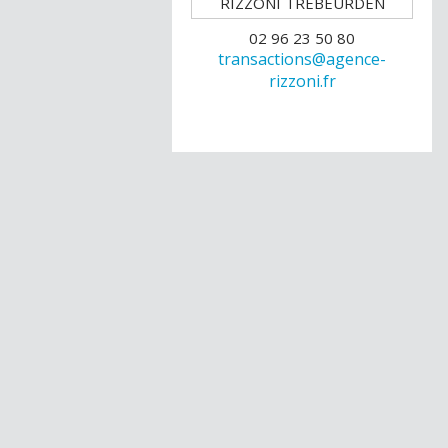
02 96 23 50 80
transactions@agence-
rizzoni.fr