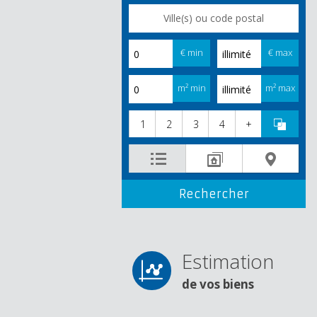
€ min
€ max
m² min
m² max
1
2
3
4
+
Estimation
de vos biens