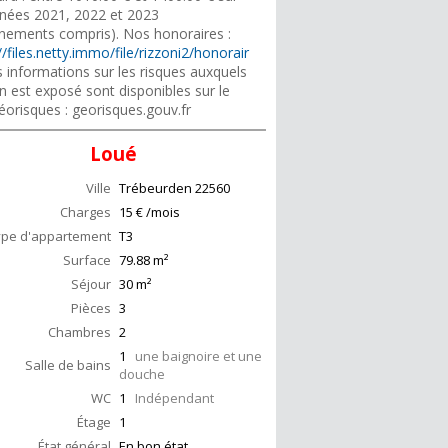
nnées 2021, 2022 et 2023
nements compris). Nos honoraires :
//files.netty.immo/file/rizzoni2/honorair
 informations sur les risques auxquels
n est exposé sont disponibles sur le
éorisques : georisques.gouv.fr
Loué
Ville
Trébeurden
22560
Charges
15 € /mois
ype d'appartement
T3
Surface
79.88
m²
Séjour
30
m²
Pièces
3
Chambres
2
1
une baignoire et une
Salle de bains
douche
WC
1
Indépendant
Étage
1
État général
En bon état