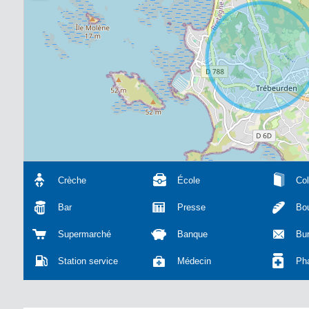
Crèche
École
Col
Bar
Presse
Bou
Supermarché
Banque
Bu
Station service
Médecin
Ph