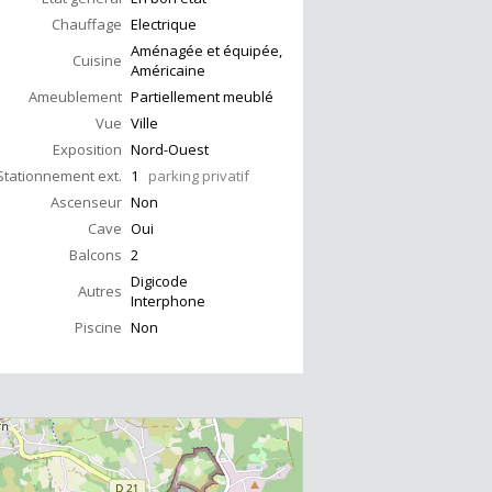
Chauffage
Electrique
Aménagée et équipée,
Cuisine
Américaine
Ameublement
Partiellement meublé
Vue
Ville
Exposition
Nord-Ouest
Stationnement ext.
1
parking privatif
Ascenseur
Non
Cave
Oui
Balcons
2
Digicode
Autres
Interphone
Piscine
Non