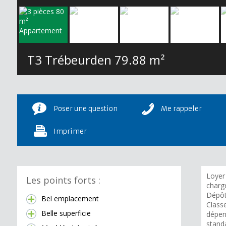
T3 Trébeurden
79.88 m²
Poser une question
Me rappeler
Imprimer
Loyer
Les points forts :
charge
Dépôt
Bel emplacement
Class
Belle superficie
dépen
standa