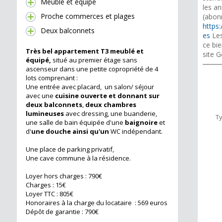
Meublé et équipé
les a
Proche commerces et plages
(abon
https:
Deux balconnets
es
Les
ce bie
Très bel appa
rtement T3 meublé et
site G
équipé,
situé au premier étage sans
ascenseur dans une petite copropriété de 4
lots comprenant :
Une entrée avec placard, un salon/ séjour
avec une
cuisine ouverte et donnant sur
deux balconnets
,
deux chambres
lumineuses
avec dressing, une buanderie,
T
une salle de bain équipée d'une
baignoire
et
d'
une douch
e ainsi qu'un
WC indépendant.
Une place de parking privatif,
Une cave commune à la résidence.
Loyer hors charges : 790€
Charges : 15€
Loyer TTC : 805€
Honoraires à la charge du locataire : 569 euros
Dépôt de garantie : 790€