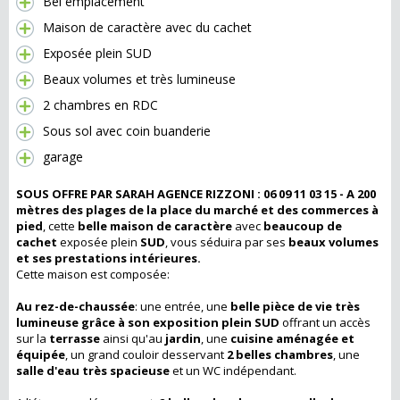
Bel emplacement
Maison de caractère avec du cachet
Exposée plein SUD
Beaux volumes et très lumineuse
2 chambres en RDC
Sous sol avec coin buanderie
garage
SOUS OFFRE PAR SARAH AGENCE RIZZONI : 06 09 11 03 15 -
A 200
mètres des plages de la place du marché et des commerces à
pied
, cette
belle maison de caractère
avec
beaucoup de
cachet
exposée plein
SUD
, vous séduira par ses
beaux volumes
et ses prestations intérieures.
Cette maison est composée:
Au rez-de-chaussée
: une entrée, une
belle pièce de vie très
lumineuse grâce à son exposition plein SUD
offrant un accès
sur la
terrasse
ainsi qu'au
jardin
, une
cuisine aménagée et
équipée
, un grand couloir desservant
2 belles chambres
, une
salle d'eau très spacieuse
et un WC indépendant.