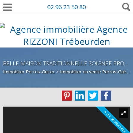
02 96 23 50 80
BELLE MAISON TRADITIONNELLE SOIGNEE PROCHE DES PLAGES SUR PERROS-GUIREC
Immobilier Perros-Guirec
>
Immobilier en vente Perros-Guirec
A voir absolument