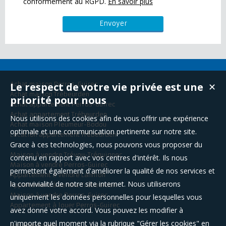
conformément au RGPD.
En savoir plus
Le respect de votre vie privée est une
Achat maison Perros-Guirec
✕
Achat maison Trébeurden
priorité pour nous
Achat appartement Perros-Guirec
Achat appartement Trébeurden
Nous utilisons des cookies afin de vous offrir une expérience
Achat maison Pleumeur-Bodou
optimale et une communication pertinente sur notre site.
Location appartement Trébeurden
Grace à ces technologies, nous pouvons vous proposer du
Maison à vendre Trévou-Tréguignec
contenu en rapport avec vos centres d'intérêt. Ils nous
Maison à vendre Perros-Guirec
permettent également d'améliorer la qualité de nos services et
Appartement à vendre Lannion
la convivialité de notre site internet. Nous utiliserons
Appartement à vendre Trébeurden
Maison à vendre Perros-Guirec
uniquement les données personnelles pour lesquelles vous
Appartement à louer Perros-Guirec
avez donné votre accord. Vous pouvez les modifier à
n'importe quel moment via la rubrique "Gérer les cookies" en
Nos Honoraires