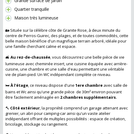
Grande surface de jardin
Quartier tranquille
Maison très lumineuse
🏡
Située sur la célèbre côte de Granite Rose, à deux minute du
centre de Perros-Guirec, des plages, et de toutes commodités, cette
belle maison bénéficie d'un magnifique terrain arboré, idéale pour
une famille cherchant calme et espace.
🛋️
Au rez-de-chaussée
, vous découvrirez une belle pièce de vie
lumineuse avec cheminée insert, une cuisine équipée avec arrière-
cuisine, une chambre et une salle d'eau permettant une véritable
vie de plain-pied. Un WC indépendant complète ce niveau.
🛏️
À l'étage
, ce niveau dispose d'une
1ere chambre
avec salle de
bains et Wc ainsi qu'une grande pièce de 30m² environ pouvant
être facilement aménagée en
2 chambres
supplémentairs.
🔨
Côté extérieur
, la propriété comprend un garage attenant avec
grenier, un abri pour camping-car ainsi qu'un vaste atelier
indépendant offrant de multiples possibilités : espace de création,
bricolage, stockage ou rangement.