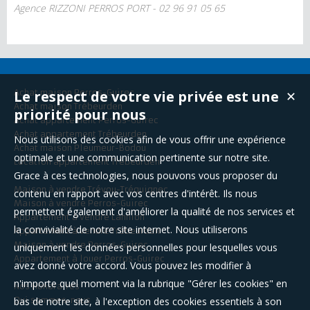
Agence RIZZONI PERROS PORT - 02 96 91 05 65
Achat maison Perros-Guirec
Le respect de votre vie privée est une
✕
Achat maison Trébeurden
priorité pour nous
Achat appartement Perros-Guirec
Achat appartement Trébeurden
Nous utilisons des cookies afin de vous offrir une expérience
Achat maison Pleumeur-Bodou
optimale et une communication pertinente sur notre site.
Location appartement Trébeurden
Grace à ces technologies, nous pouvons vous proposer du
Maison à vendre Trévou-Tréguignec
contenu en rapport avec vos centres d'intérêt. Ils nous
Maison à vendre Perros-Guirec
permettent également d'améliorer la qualité de nos services et
Appartement à vendre Lannion
la convivialité de notre site internet. Nous utiliserons
Appartement à vendre Trébeurden
Maison à vendre Perros-Guirec
uniquement les données personnelles pour lesquelles vous
Appartement à louer Perros-Guirec
avez donné votre accord. Vous pouvez les modifier à
n'importe quel moment via la rubrique "Gérer les cookies" en
Nos Honoraires
Qui sommes-nous
bas de notre site, à l'exception des cookies essentiels à son