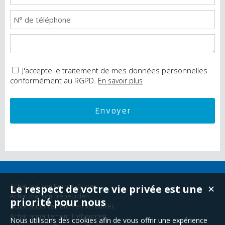
J'accepte le traitement de mes données personnelles
conformément au RGPD.
En savoir plus
Achat maison Perros-Guirec
Le respect de votre vie privée est une
✕
Achat maison Trébeurden
priorité pour nous
Achat appartement Perros-Guirec
Achat appartement Trébeurden
Nous utilisons des cookies afin de vous offrir une expérience