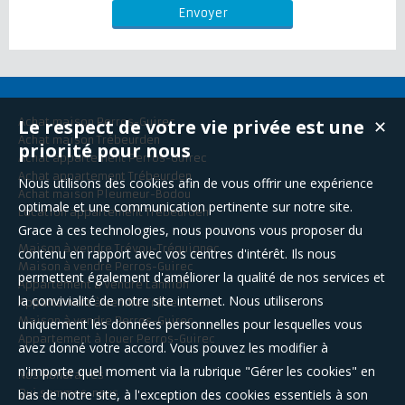
Le respect de votre vie privée est une
Achat maison Perros-Guirec
✕
Achat maison Trébeurden
priorité pour nous
Achat appartement Perros-Guirec
Achat appartement Trébeurden
Nous utilisons des cookies afin de vous offrir une expérience
Achat maison Pleumeur-Bodou
optimale et une communication pertinente sur notre site.
Location appartement Trébeurden
Grace à ces technologies, nous pouvons vous proposer du
Maison à vendre Trévou-Tréguignec
contenu en rapport avec vos centres d'intérêt. Ils nous
Maison à vendre Perros-Guirec
permettent également d'améliorer la qualité de nos services et
Appartement à vendre Lannion
la convivialité de notre site internet. Nous utiliserons
Appartement à vendre Trébeurden
Maison à vendre Perros-Guirec
uniquement les données personnelles pour lesquelles vous
Appartement à louer Perros-Guirec
avez donné votre accord. Vous pouvez les modifier à
n'importe quel moment via la rubrique "Gérer les cookies" en
Nos Honoraires
bas de notre site, à l'exception des cookies essentiels à son
Qui sommes-nous