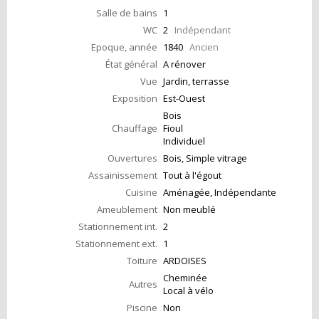
Salle de bains
1
WC
2
Indépendant
Epoque, année
1840
Ancien
État général
A rénover
Vue
Jardin, terrasse
Exposition
Est-Ouest
Bois
Chauffage
Fioul
Individuel
Ouvertures
Bois, Simple vitrage
Assainissement
Tout à l'égout
Cuisine
Aménagée, Indépendante
Ameublement
Non meublé
Stationnement int.
2
Stationnement ext.
1
Toiture
ARDOISES
Cheminée
Autres
Local à vélo
Piscine
Non