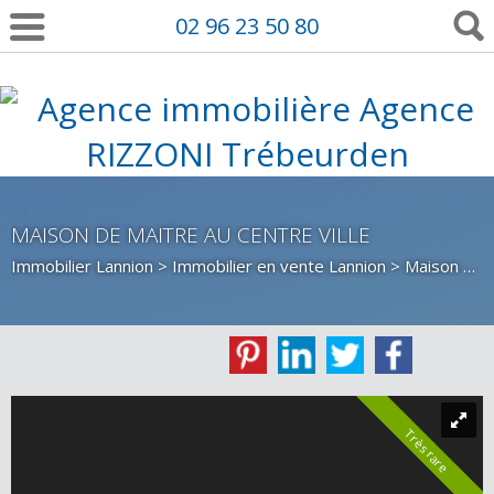
02 96 23 50 80
MAISON DE MAITRE AU CENTRE VILLE
Immobilier Lannion
>
Immobilier en vente Lannion
>
Maison Bourgeoise en vente Lannion
Très rare