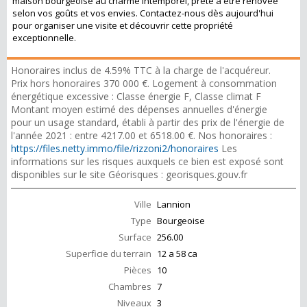
maison bourgeoise au charme intemporel, prête à être rénovée
selon vos goûts et vos envies. Contactez-nous dès aujourd'hui
pour organiser une visite et découvrir cette propriété
exceptionnelle.
Honoraires inclus de 4.59% TTC à la charge de l'acquéreur.
Prix hors honoraires 370 000 €. Logement à consommation
énergétique excessive : Classe énergie F, Classe climat F
Montant moyen estimé des dépenses annuelles d'énergie
pour un usage standard, établi à partir des prix de l'énergie de
l'année 2021 : entre 4217.00 et 6518.00 €. Nos honoraires :
https://files.netty.immo/file/rizzoni2/honoraires
Les
informations sur les risques auxquels ce bien est exposé sont
disponibles sur le site Géorisques : georisques.gouv.fr
Ville
Lannion
Type
Bourgeoise
Surface
256.00
Superficie du terrain
12 a 58 ca
Pièces
10
Chambres
7
Niveaux
3