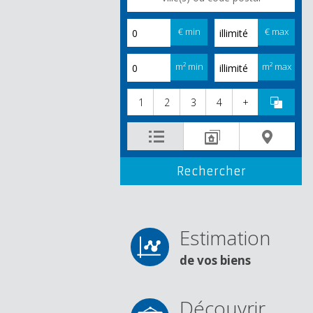
€ min
€ max
m² min
m² max
1
2
3
4
+
Estimation
de vos biens
Découvrir