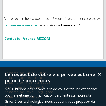
Votre recherche n’a pas abouti ? Vous n’avez pas encore trouvé
la maison à vendre
de vos rêves à
Louannec
?
Contacter Agence RIZZONI
Achat maison Perros-Guirec
Le respect de votre vie privée est une
✕
Achat maison Trébeurden
priorité pour nous
Achat maison Pleumeur-Bodou
Location maison Trébeurden
Nous utilisons des cookies afin de vous offrir une expérience
Achat maison Trévou-Tréguignec
optimale et une communication pertinente sur notre site.
Achat maison Louannec
Grace à ces technologies, nous pouvons vous proposer du