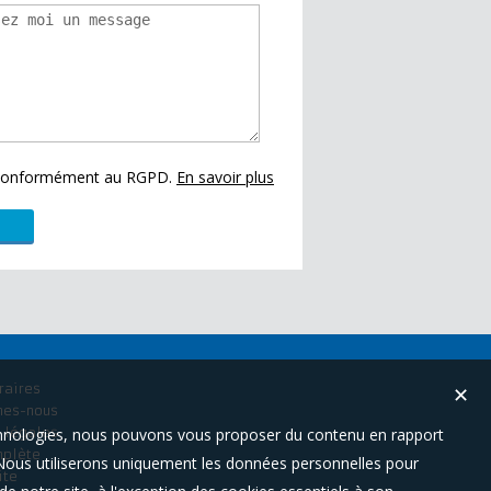
s conformément au RGPD.
En savoir plus
raires
✕
mes-nous
technologies, nous pouvons vous proposer du contenu en rapport
 légales
mplète
t. Nous utiliserons uniquement les données personnelles pour
ite