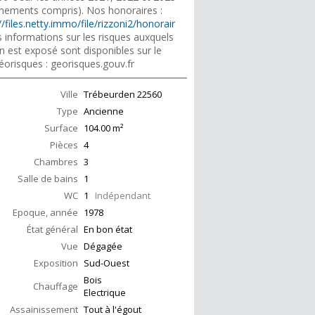
nements compris). Nos honoraires :
//files.netty.immo/file/rizzoni2/honorair
 informations sur les risques auxquels
n est exposé sont disponibles sur le
éorisques : georisques.gouv.fr
Ville
Trébeurden
22560
Type
Ancienne
Surface
104.00
m²
Pièces
4
Chambres
3
Salle de bains
1
WC
1
Indépendant
Epoque, année
1978
État général
En bon état
Vue
Dégagée
Exposition
Sud-Ouest
Bois
Chauffage
Electrique
Assainissement
Tout à l'égout