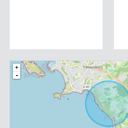
 m²
+
-