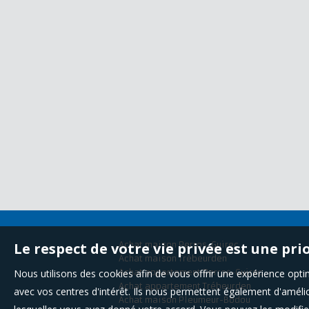
Le respect de votre vie privée est une pri
Achat maison Perros-Guirec
Achat maison Trébeurden
Nous utilisons des cookies afin de vous offrir une expérience op
Achat appartement Perros-Guirec
Achat appartement Trébeurden
avec vos centres d'intérêt. Ils nous permettent également d'amélior
Achat maison Pleumeur-Bodou