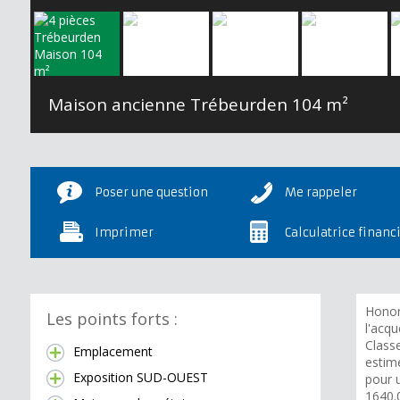
Maison ancienne Trébeurden
104 m²
Poser une question
Me rappeler
Imprimer
Calculatrice financ
Honor
Les points forts :
l'acqu
Class
Emplacement
estim
Exposition SUD-OUEST
pour 
1640.