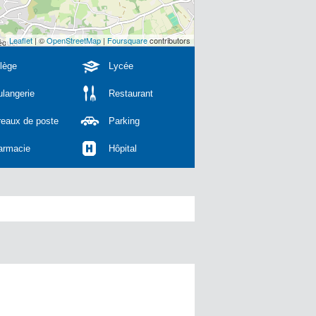
Leaflet
| ©
OpenStreetMap
|
Foursquare
contributors
lège
Lycée
langerie
Restaurant
reaux de poste
Parking
armacie
Hôpital