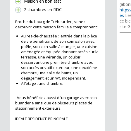
Maison en bon état
(abon
2 chambres en RDC
https:
es
Les
ce bie
Proche du bourg de Trébeurden, venez
site G
découvrir cette maison familiale comprennant:
Au rez-de-chaussée : entrée dans la pièce
de vie bénaficiant de son coin salon avec
poêle, son coin salle à manger, une cuisine
aménagée et équipée donnant accès sur la
terrasse, une véranda, un couloir
desservant une première chambre avec
son accès privatif extérieur, une deuxième
chambre, une salle de bains, un
dégagement, et un WC indépendant.
A l’étage : une chambre.
Vous bénéficiez aussi d"un garage avec coin
buanderie ainsi que de plusieurs places de
stationnement extérieurs.
IDEALE RÉSIDENCE PRINCIPALE