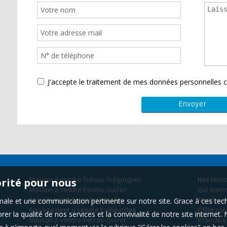
J'accepte le traitement de mes données personnelle
orité pour nous
Maison à vendre Trévou-Tréguignec
Nos Hono
Maison à vendre Perros-Guirec
Qui som
timale et une communication pertinente sur notre site. Grace à ces 
Appartement à vendre Lannion
Mentions
Appartement à vendre Trébeurden
Offre co
er la qualité de nos services et la convivialité de notre site interne
Maison à vendre Perros-Guirec
Plan du s