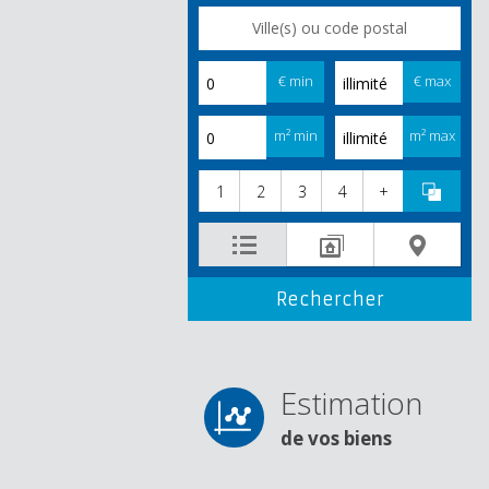
€ min
€ max
m² min
m² max
1
2
3
4
+
Estimation
de vos biens