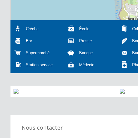
Crèche
École
Col
Bar
Presse
Bou
Supermarché
Banque
Bu
Station service
Médecin
Ph
Nous contacter