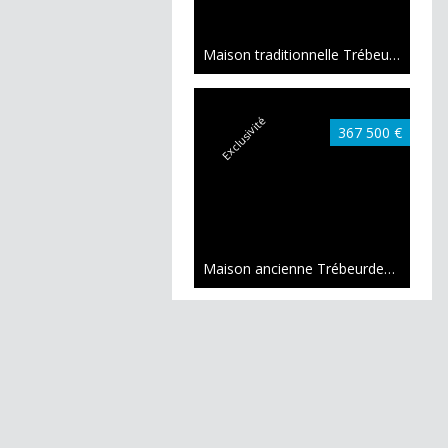
Maison traditionnelle Trébeurden
100
Exclusivité
367 500 €
Maison ancienne Trébeurden
122 m²
Exclusivité
349 000 €