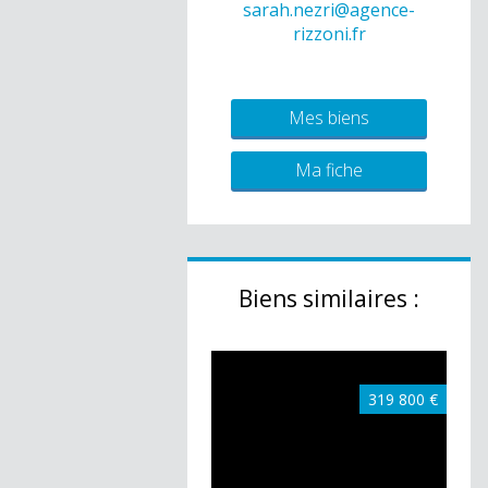
sarah.nezri@agence-
rizzoni.fr
Mes biens
Ma fiche
Biens similaires :
319 800 €