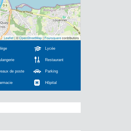
Leaflet
| ©
OpenStreetMap
|
Foursquare
contributors
lège
Lycée
langerie
Restaurant
reaux de poste
Parking
armacie
Hôpital