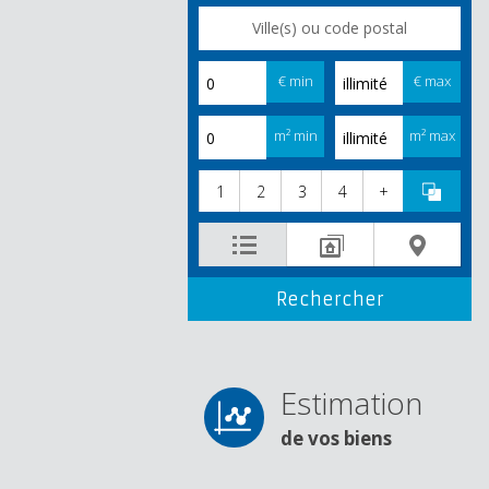
€ min
€ max
m² min
m² max
1
2
3
4
+
Estimation
de vos biens