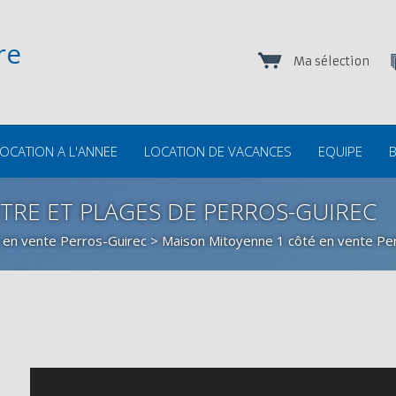
Ma sélection
OCATION A L'ANNEE
LOCATION DE VACANCES
EQUIPE
B
RE ET PLAGES DE PERROS-GUIREC
 en vente Perros-Guirec
>
Maison Mitoyenne 1 côté en vente Pe