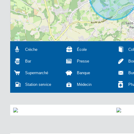
Crèche
École
Col
Bar
Presse
Bou
Supermarché
Banque
Bu
Station service
Médecin
Ph