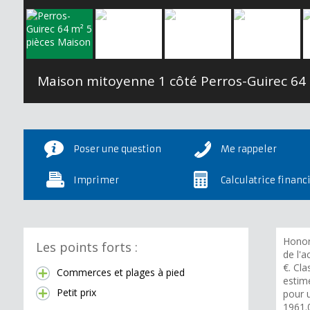
Maison mitoyenne 1 côté Perros-Guirec
64
Poser une question
Me rappeler
Imprimer
Calculatrice financ
Honor
Les points forts :
de l'a
€. Cla
Commerces et plages à pied
estim
Petit prix
pour 
1961.