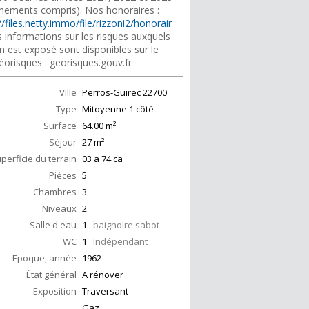
nements compris). Nos honoraires :
//files.netty.immo/file/rizzoni2/honorair
 informations sur les risques auxquels
n est exposé sont disponibles sur le
éorisques : georisques.gouv.fr
Ville
Perros-Guirec
22700
Type
Mitoyenne 1 côté
Surface
64.00
m²
Séjour
27
m²
perficie du terrain
03 a 74 ca
Pièces
5
Chambres
3
Niveaux
2
Salle d'eau
1
baignoire sabot
WC
1
Indépendant
Epoque, année
1962
État général
A rénover
Exposition
Traversant
Gaz