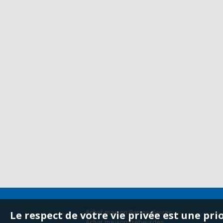
Le respect de votre vie privée est une pri
Achat maison Perros-Guirec
Achat maison Trébeurden