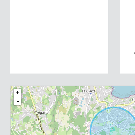
0 m²
+
-