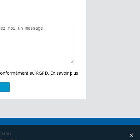
s conformément au RGPD.
En savoir plus
raires
✕
mes-nous