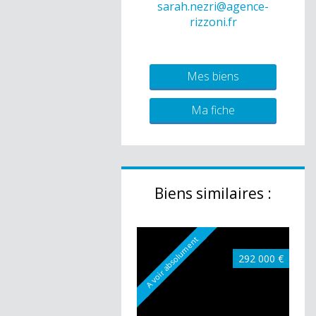
sarah.nezri@agence-
rizzoni.fr
Mes biens
Ma fiche
Biens similaires :
A voir absolument
292 000 €