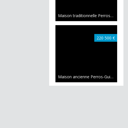
Maison traditionnelle Perros-Guirec
8
220 500 €
Maison ancienne Perros-Guirec
54 m²
Exclusivité
399 000 €