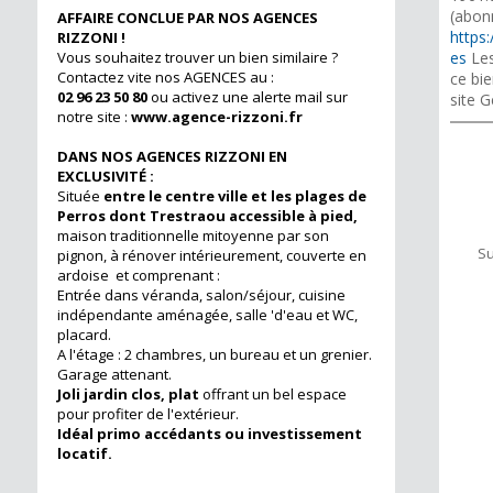
(abon
AFFAIRE CONCLUE PAR NOS AGENCES
https:
RIZZONI !
Vous souhaitez trouver un bien similaire ?
es
Les
Contactez vite nos AGENCES au :
ce bie
02 96 23 50 80
ou activez une alerte mail sur
site G
notre site :
www.agence-rizzoni.fr
DANS NOS AGENCES RIZZONI EN
EXCLUSIVITÉ :
Située
entre le centre ville et les plages de
Perros dont Trestraou accessible à pied,
maison traditionnelle mitoyenne par son
Su
pignon, à rénover intérieurement, couverte en
ardoise et comprenant :
Entrée dans véranda, salon/séjour, cuisine
indépendante aménagée, salle 'd'eau et WC,
placard.
A l'étage : 2 chambres, un bureau et un grenier.
Garage attenant.
Joli jardin clos, plat
offrant un bel espace
pour profiter de l'extérieur.
Idéal primo accédants ou investissement
locatif.