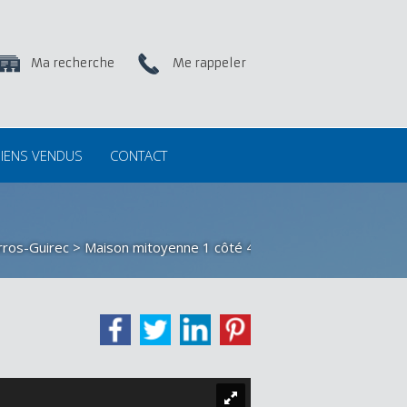
Ma recherche
Me rappeler
IENS VENDUS
CONTACT
rros-Guirec
> Maison mitoyenne 1 côté 4658