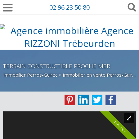
02 96 23 50 80
TERRAIN CONSTRUCTIBLE PROCHE MER
Immobilier Perros-Guirec
>
Immobilier en vente Perros-Guirec
Très rare