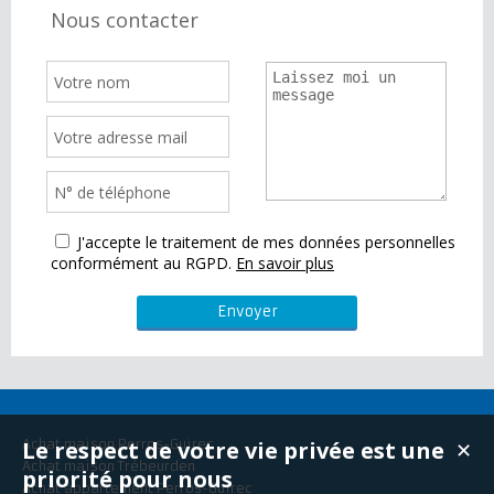
Nous contacter
J'accepte le traitement de mes données personnelles
conformément au RGPD.
En savoir plus
Le respect de votre vie privée est une
Achat maison Perros-Guirec
✕
Achat maison Trébeurden
priorité pour nous
Achat appartement Perros-Guirec