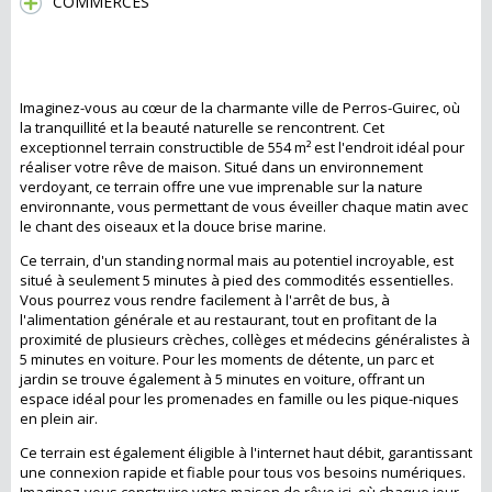
COMMERCES
Terrain Constructible à Perros-Guirec : Un
Havre de Paix au Cœur de la Nature
Imaginez-vous au cœur de la charmante ville de Perros-Guirec, où
la tranquillité et la beauté naturelle se rencontrent. Cet
exceptionnel terrain constructible de 554 m² est l'endroit idéal pour
réaliser votre rêve de maison. Situé dans un environnement
verdoyant, ce terrain offre une vue imprenable sur la nature
environnante, vous permettant de vous éveiller chaque matin avec
le chant des oiseaux et la douce brise marine.
Ce terrain, d'un standing normal mais au potentiel incroyable, est
situé à seulement 5 minutes à pied des commodités essentielles.
Vous pourrez vous rendre facilement à l'arrêt de bus, à
l'alimentation générale et au restaurant, tout en profitant de la
proximité de plusieurs crèches, collèges et médecins généralistes à
5 minutes en voiture. Pour les moments de détente, un parc et
jardin se trouve également à 5 minutes en voiture, offrant un
espace idéal pour les promenades en famille ou les pique-niques
en plein air.
Ce terrain est également éligible à l'internet haut débit, garantissant
une connexion rapide et fiable pour tous vos besoins numériques.