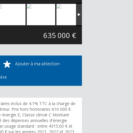
635 000 €
Ajouter à ma sélection
ière
aires inclus de 4.1% TTC à la charge de
éreur. Prix hors honoraires 610 000 €.
e énergie E, Classe climat C Montant
é des dépenses annuelles d'énergie
un usage standard : entre 4315.00 € et
00 € sur les années 2021, 2022 et 2023