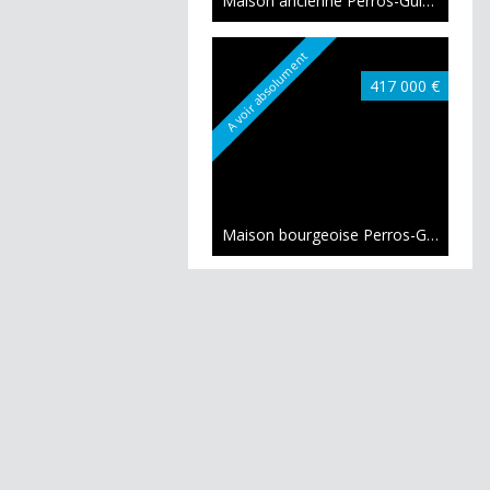
Maison ancienne Perros-Guirec
199 
A voir absolument
417 000 €
Maison bourgeoise Perros-Guirec
161
A voir absolument
262 500 €
Maison ancienne Perros-Guirec
166 