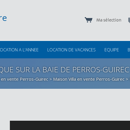
Ma sélection
OCATION A L'ANNEE
LOCATION DE VACANCES
EQUIPE
B
QUE SUR LA BAIE DE PERROS-GUIREC
 en vente Perros-Guirec
>
Maison Villa en vente Perros-Guirec
> 