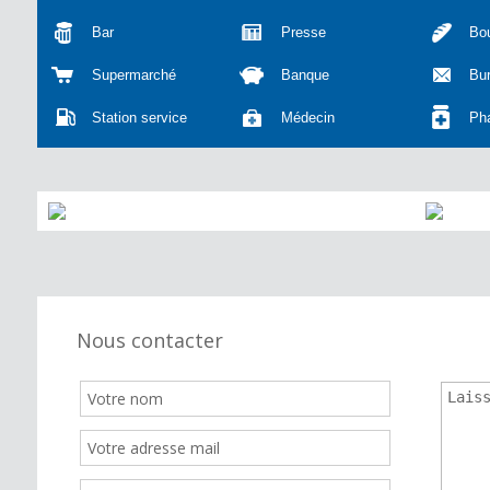
Bar
Presse
Bou
Supermarché
Banque
Bu
Station service
Médecin
Ph
Nous contacter