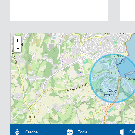
+
-
Crèche
École
Col