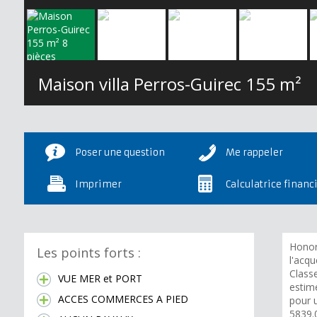
Maison villa Perros-Guirec
155 m²
Poser une question
Me rappeler
Imprimer
Calculatrice financ
Honor
Les points forts :
l'acqu
Class
VUE MER et PORT
estim
ACCES COMMERCES A PIED
pour 
5839.