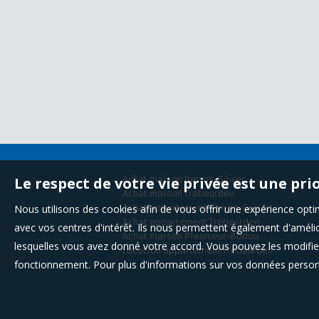
Le respect de votre vie privée est une pri
Achat maison Perros-Guirec
Achat maison Trébeurden
Nous utilisons des cookies afin de vous offrir une expérience op
Achat appartement Perros-Guirec
Achat appartement Trébeurden
avec vos centres d'intérêt. Ils nous permettent également d'amélior
Achat maison Pleumeur-Bodou
lesquelles vous avez donné votre accord. Vous pouvez les modifier
Location appartement Trébeurden
fonctionnement. Pour plus d'informations sur vos données personn