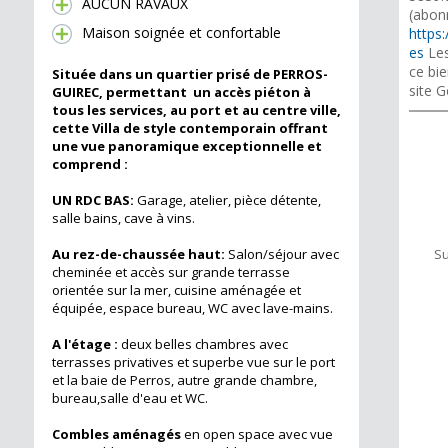
AUCUN RAVAUX
(abon
Maison soignée et confortable
https:
es
Les
ce bie
Située dans un quartier prisé de PERROS-
site G
GUIREC, permettant un accès piéton à
tous les services, au port et au centre ville,
cette Villa de style contemporain offrant
une vue panoramique exceptionnelle et
comprend :
UN RDC B
AS:
Garage, atelier, pièce détente,
salle bains, cave à vins.
Au rez-de-chaussée haut:
Salon/séjour avec
Su
cheminée et accès sur grande terrasse
orientée sur la mer, cuisine aménagée et
équipée, espace bureau, WC avec lave-mains.
A l'étage :
deux belles chambres avec
terrasses privatives et superbe vue sur le port
et la baie de Perros, autre grande chambre,
bureau,salle d'eau et WC.
Combles aménagés
en open space avec vue