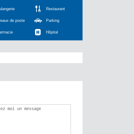
langerie
Restaurant
reaux de poste
Parking
armacie
Hôpital