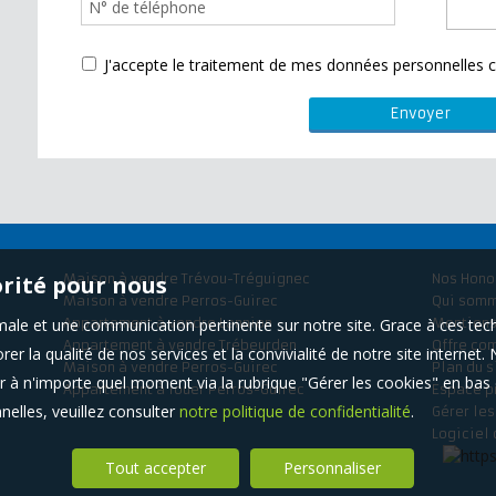
J'accepte le traitement de mes données personnelle
orité pour nous
Maison à vendre Trévou-Tréguignec
Nos Hono
Maison à vendre Perros-Guirec
Qui som
timale et une communication pertinente sur notre site. Grace à ces 
Appartement à vendre Lannion
Mentions
Appartement à vendre Trébeurden
Offre co
er la qualité de nos services et la convivialité de notre site interne
Maison à vendre Perros-Guirec
Plan du s
 à n'importe quel moment via la rubrique "Gérer les cookies" en bas d
Appartement à louer Perros-Guirec
Espace p
elles, veuillez consulter
notre politique de confidentialité
.
Gérer le
Logiciel 
Tout accepter
Personnaliser