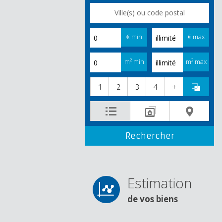
€ min
€ max
m² min
m² max
1
2
3
4
+
Estimation
de vos biens