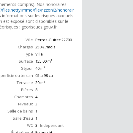
nements compris). Nos honoraires :
//files.netty.immo/file/rizzoni2/honorair
 informations sur les risques auxquels
n est exposé sont disponibles sur le
éorisques : georisques.gouv.fr
Ville
Perros-Guirec
22700
Charges
250 € /mois
Type
Villa
Surface
155.00
m²
Séjour
40
m²
perficie du terrain
05 a 98 ca
Terrasse
20
m²
Pièces
8
Chambres
4
Niveaux
3
Salle de bains
1
Salle d'eau
1
WC
3
Indépendant
État général
En bon état