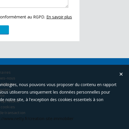
s conformément au RGPD.
En savoir plus
raires
✕
mes-nous
technologies, nous pouvons vous proposer du contenu en rapport
 légales
mplète
t. Nous utiliserons uniquement les données personnelles pour
ite
e notre site, à l'exception des cookies essentiels à son
ropriétaire
s cookies
de transaction