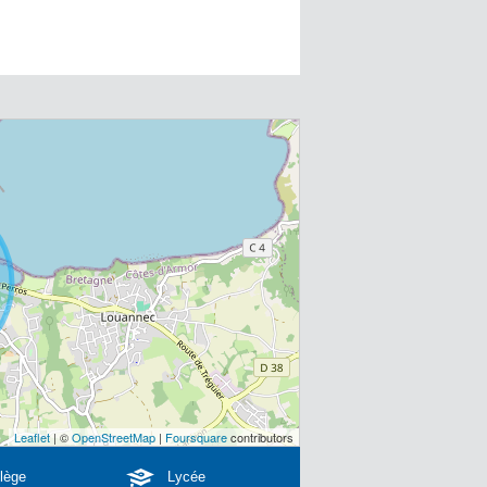
Leaflet
| ©
OpenStreetMap
|
Foursquare
contributors
lège
Lycée